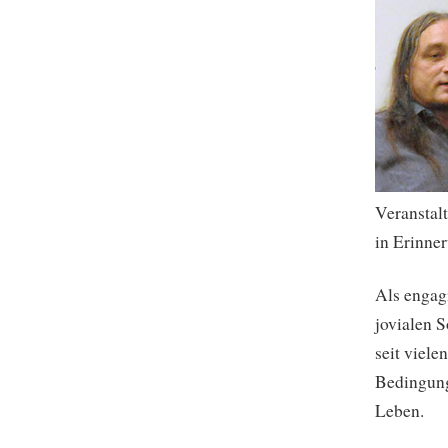
Veranstal
in Erinne
Als engag
jovialen 
seit viele
Bedingun
Leben.