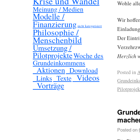
Krise und Wandel
Wohle alle
Meinung / Medien
Modelle /
Wir hoffen
Finanzierung
nicht kategorisiert
Einladung
Philosophie /
Menschenbild
Der Eintri
Umsetzung /
Verzehrzw
Pilotprojekte
Woche des
Herzlich 
Grundeinkommens
_Aktionen
_Download
Posted in
A
_Videos
_Links
_Texte
Grundein
_Vorträge
Pilotprojek
Grund
machen
Posted on