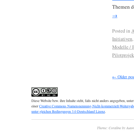
Themen de
→
Posted in
A
Initiativen
Modelle / 
Pilotprojek
←
Older pos
Diese Website bzw. ihre Inhalte steht, falls nicht anders angegeben, unter
einer
Creative Commons Namensnennung-Nicht-kommerziell-Weitergab
unter gleichen Bedingungen 3.0 Deutschland Lizenz
.
Theme: Coraline by
Autom