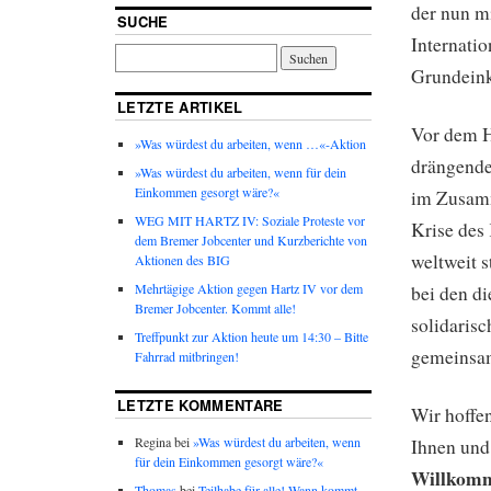
der nun mi
SUCHE
Internati
Grundein
LETZTE ARTIKEL
Vor dem H
»Was würdest du arbeiten, wenn …«-Aktion
drängende
»Was würdest du arbeiten, wenn für dein
Einkommen gesorgt wäre?«
im Zusam
WEG MIT HARTZ IV: Soziale Proteste vor
Krise des
dem Bremer Jobcenter und Kurzberichte von
weltweit s
Aktionen des BIG
Mehrtägige Aktion gegen Hartz IV vor dem
bei den d
Bremer Jobcenter. Kommt alle!
solidaris
Treffpunkt zur Aktion heute um 14:30 – Bitte
gemeinsam
Fahrrad mitbringen!
LETZTE KOMMENTARE
Wir hoffe
Regina bei
»Was würdest du arbeiten, wenn
Ihnen und
für dein Einkommen gesorgt wäre?«
Willkom
Thomas
bei
Teilhabe für alle! Wann kommt