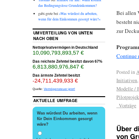
das Bedingungslose Grundeinkommen?
Bei allen 
gabi-grete bei
»Was würdest du arbeiten,
wenn für dein Einkommen gesorgt wäre?«
besteht n
zur Decku
UMVERTEILUNG VON UNTEN
NACH OBEN
Progra
Nettoprivatvermögen in Deutschland
10,090,793,899,47 €
Continue 
Das reichste Zehntel besitzt davon
67%
6,813,880,981,575 €
Posted in
A
Das ärmste Zehntel besitzt
Initiativen
-24,711,439,958 €
Modelle / 
Quelle:
Vermögensteuer jetzt!
Pilotprojek
AKTUELLE UMFRAGE
_Vorträge
Was würdest Du arbeiten, wenn
für Dein Einkommen gesorgt
wäre?
Über d
von G