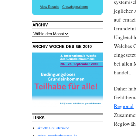
systemisc
View Results
Crowdsignal.com
jeglicher
auf emazi
ARCHIV
Grundeink
Ungleichhe
Welches G
ARCHIV WOCHE DES GE 2010
eingesetzt
bei allen
handelt.
Daher hab
Geldthema
Regional
v
Zusammen
LINKS
Regiowähr
aktuelle BGE-Termine
archiv-grundeinkommen.de