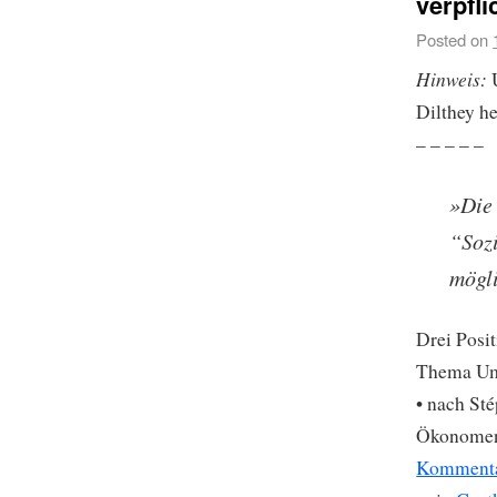
verpfli
Posted on
Hinweis:
Dilthey h
– – – – –
»Die 
“Sozi
mögl
Drei Posit
Thema Umv
• nach St
Ökonomen 
Komment