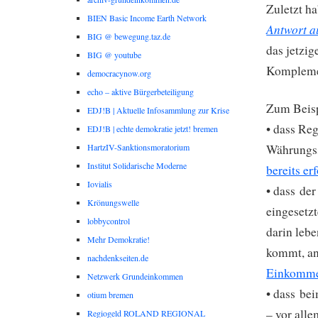
Zuletzt h
BIEN Basic Income Earth Network
Antwort a
BIG @ bewegung.taz.de
das jetzi
BIG @ youtube
Kompleme
democracynow.org
echo – aktive Bürgerbeteiligung
Zum Beisp
EDJ!B | Aktuelle Infosammlung zur Krise
• dass Re
EDJ!B | echte demokratie jetzt! bremen
Währungs
HartzIV-Sanktionsmoratorium
Institut Solidarische Moderne
bereits er
Iovialis
• dass de
Krönungswelle
eingesetz
lobbycontrol
darin leb
Mehr Demokratie!
kommt, ans
nachdenkseiten.de
Einkomm
Netzwerk Grundeinkommen
• dass be
otium bremen
– vor alle
Regiogeld ROLAND REGIONAL