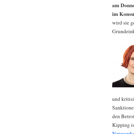
am Donne
im Konsu
wird sie 
Grundeink
und
kriti
Sanktione
den Betrof
Kipping i
Netzwerk