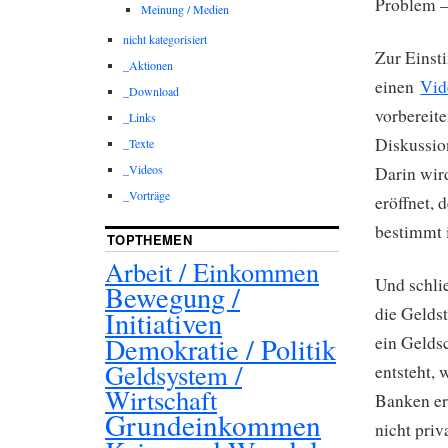
Problem –
Meinung / Medien
nicht kategorisiert
Zur Einst
_Aktionen
einen
Vid
_Download
vorbereit
_Links
Diskussio
_Texte
_Videos
Darin wir
_Vorträge
eröffnet,
bestimmt 
TOPTHEMEN
Arbeit / Einkommen
Und schli
Bewegung /
die Gelds
Initiativen
Demokratie / Politik
ein Gelds
Geldsystem /
entsteht, 
Wirtschaft
Banken er
Grundeinkommen
nicht priv