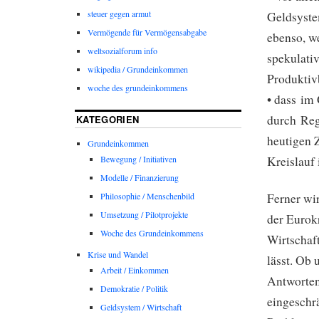
steuer gegen armut
Geldsyste
Vermögende für Vermögensabgabe
ebenso, w
weltsozialforum info
spekulativ
wikipedia / Grundeinkommen
Produktivb
woche des grundeinkommens
• dass im
durch Reg
KATEGORIEN
heutigen 
Grundeinkommen
Kreislauf
Bewegung / Initiativen
Modelle / Finanzierung
Philosophie / Menschenbild
Ferner wir
Umsetzung / Pilotprojekte
der Eurokr
Woche des Grundeinkommens
Wirtschaf
Krise und Wandel
lässt. Ob
Arbeit / Einkommen
Antworten
Demokratie / Politik
eingeschr
Geldsystem / Wirtschaft