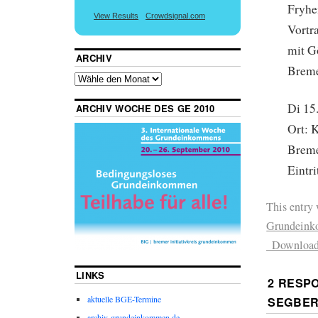
Fryhe
View Results
Crowdsignal.com
Vortr
mit G
ARCHIV
Brem
Di 15
ARCHIV WOCHE DES GE 2010
Ort: 
Brem
Eintri
This entry
Grundein
_Downloa
LINKS
2 RESP
aktuelle BGE-Termine
SEGBER
archiv-grundeinkommen.de