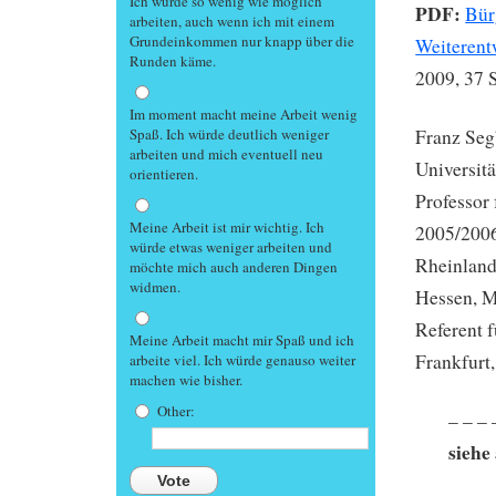
Ich würde so wenig wie möglich
PDF:
Bür
arbeiten, auch wenn ich mit einem
Grundeinkommen nur knapp über die
Weiterent
Runden käme.
2009, 37 
Im moment macht meine Arbeit wenig
Spaß. Ich würde deutlich weniger
Franz Segb
arbeiten und mich eventuell neu
Universit
orientieren.
Professor 
Meine Arbeit ist mir wichtig. Ich
2005/2006
würde etwas weniger arbeiten und
Rheinland
möchte mich auch anderen Dingen
widmen.
Hessen, M
Referent 
Meine Arbeit macht mir Spaß und ich
Frankfurt
arbeite viel. Ich würde genauso weiter
machen wie bisher.
Other:
– – – 
siehe
Vote