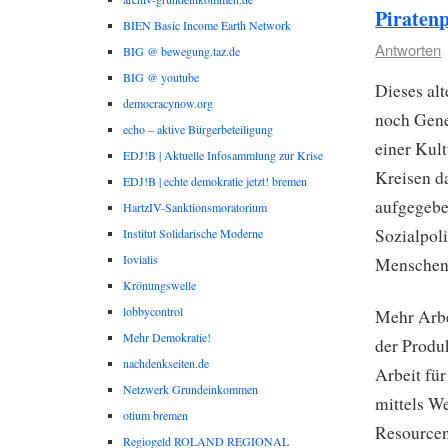
Piraten
BIEN Basic Income Earth Network
Antworten
BIG @ bewegung.taz.de
BIG @ youtube
Dieses al
democracynow.org
noch Gene
echo – aktive Bürgerbeteiligung
einer Kul
EDJ!B | Aktuelle Infosammlung zur Krise
Kreisen da
EDJ!B | echte demokratie jetzt! bremen
aufgegebe
HartzIV-Sanktionsmoratorium
Sozialpoli
Institut Solidarische Moderne
Iovialis
Menschen 
Krönungswelle
lobbycontrol
Mehr Arbe
Mehr Demokratie!
der Produ
nachdenkseiten.de
Arbeit fü
Netzwerk Grundeinkommen
mittels W
otium bremen
Resourcen
Regiogeld ROLAND REGIONAL