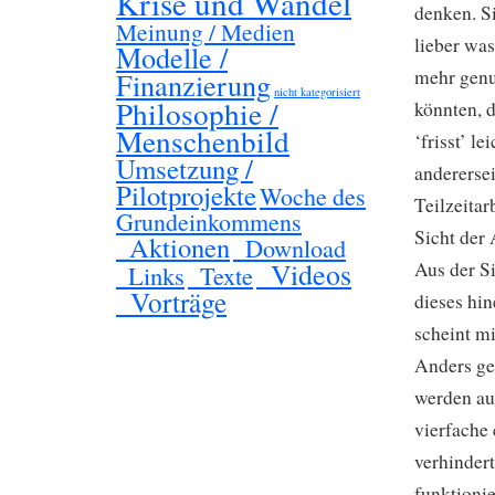
Krise und Wandel
denken. S
Meinung / Medien
lieber was
Modelle /
mehr genug
Finanzierung
nicht kategorisiert
Philosophie /
könnten, d
Menschenbild
‘frisst’ l
Umsetzung /
anderersei
Pilotprojekte
Woche des
Teilzeitar
Grundeinkommens
Sicht der 
_Aktionen
_Download
_Videos
Aus der Si
_Links
_Texte
_Vorträge
dieses hi
scheint mi
Anders ge
werden au
vierfache
verhinder
funktionie