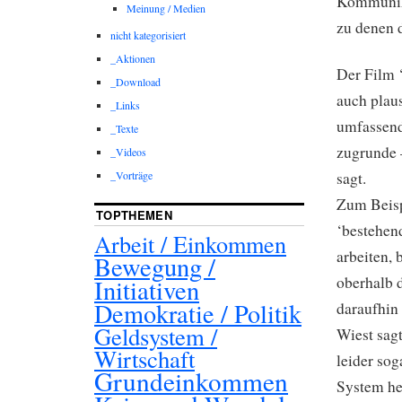
Kommunika
Meinung / Medien
zu denen 
nicht kategorisiert
_Aktionen
Der Film ‘
_Download
auch plau
_Links
umfassend
_Texte
zugrunde 
_Videos
_Vorträge
sagt.
Zum Beisp
TOPTHEMEN
‘bestehen
Arbeit / Einkommen
arbeiten, 
Bewegung /
oberhalb 
Initiativen
Demokratie / Politik
daraufhin
Geldsystem /
Wiest sagt
Wirtschaft
leider so
Grundeinkommen
System he