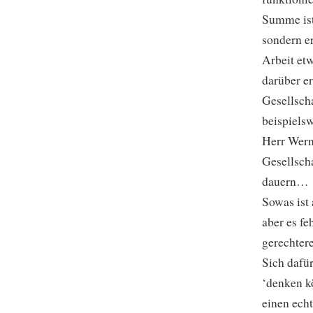
Summe ist
sondern er
Arbeit etw
darüber er
Gesellscha
beispielsw
Herr Wern
Gesellsch
dauern…
Sowas ist
aber es fe
gerechter
Sich dafü
‘denken kö
einen ech