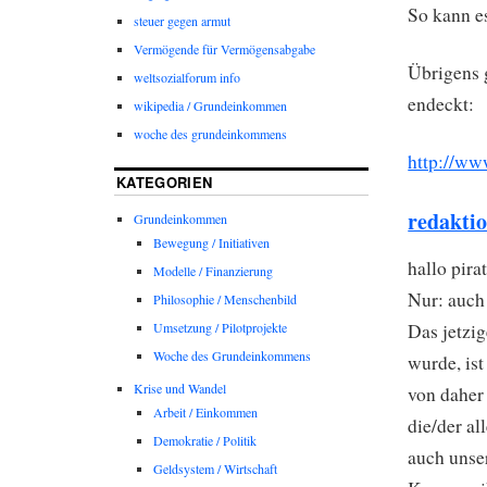
So kann e
steuer gegen armut
Vermögende für Vermögensabgabe
Übrigens 
weltsozialforum info
endeckt:
wikipedia / Grundeinkommen
woche des grundeinkommens
http://w
KATEGORIEN
redakti
Grundeinkommen
Bewegung / Initiativen
hallo pira
Modelle / Finanzierung
Nur: auch 
Philosophie / Menschenbild
Umsetzung / Pilotprojekte
Das jetzig
Woche des Grundeinkommens
wurde, ist
Krise und Wandel
von daher
Arbeit / Einkommen
die/der a
Demokratie / Politik
auch unse
Geldsystem / Wirtschaft