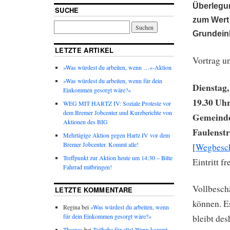
Überlegu
SUCHE
zum Wert
Grundei
LETZTE ARTIKEL
Vortrag u
»Was würdest du arbeiten, wenn …«-Aktion
»Was würdest du arbeiten, wenn für dein
Dienstag,
Einkommen gesorgt wäre?«
19.30 Uh
WEG MIT HARTZ IV: Soziale Proteste vor
dem Bremer Jobcenter und Kurzberichte von
Gemeinde
Aktionen des BIG
Faulenst
Mehrtägige Aktion gegen Hartz IV vor dem
Bremer Jobcenter. Kommt alle!
[
Wegbesc
Treffpunkt zur Aktion heute um 14:30 – Bitte
Eintritt fr
Fahrrad mitbringen!
Vollbesch
LETZTE KOMMENTARE
können. Es
Regina bei
»Was würdest du arbeiten, wenn
für dein Einkommen gesorgt wäre?«
bleibt de
Thomas
bei
Teilhabe für alle! Wann kommt