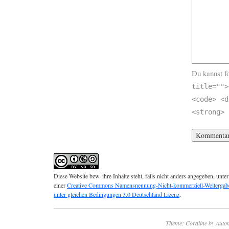
Du kannst f
title="">
<code> <d
<strong>
Diese Website bzw. ihre Inhalte steht, falls nicht anders angegeben, unter
einer
Creative Commons Namensnennung-Nicht-kommerziell-Weitergab
unter gleichen Bedingungen 3.0 Deutschland Lizenz
.
Theme: Coraline by
Autom