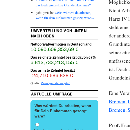
Möglichke
das Bedingungslose Grundeinkommen?
Nicht Arb
gabi-grete bei
»Was würdest du arbeiten,
wenn für dein Einkommen gesorgt wäre?«
Hartz IV l
steht ein
UMVERTEILUNG VON UNTEN
der andere
NACH OBEN
Grundinte
Nettoprivatvermögen in Deutschland
10,090,609,358,42 €
seiner ein
Das reichste Zehntel besitzt davon
67%
umfassend
6,813,733,216,936 €
ist. Doch
Das ärmste Zehntel besitzt
-24,710,686,857 €
Grundein
Quelle:
Vermögensteuer jetzt!
Eine Vera
AKTUELLE UMFRAGE
Bremen
,
Was würdest Du arbeiten, wenn
Bremen
,
S
für Dein Einkommen gesorgt
wäre?
Prof. Fra