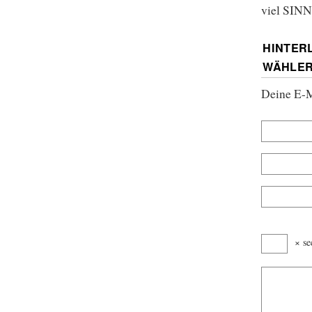
viel SINN
HINTER
WÄHLE
Deine E-Ma
× se