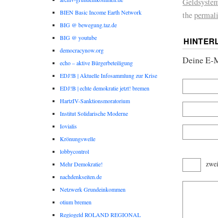
Geldsystem
BIEN Basic Income Earth Network
the
permal
BIG @ bewegung.taz.de
BIG @ youtube
HINTER
democracynow.org
Deine E-Ma
echo – aktive Bürgerbeteiligung
EDJ!B | Aktuelle Infosammlung zur Krise
EDJ!B | echte demokratie jetzt! bremen
HartzIV-Sanktionsmoratorium
Institut Solidarische Moderne
Iovialis
Krönungswelle
lobbycontrol
zwe
Mehr Demokratie!
nachdenkseiten.de
Netzwerk Grundeinkommen
otium bremen
Regiogeld ROLAND REGIONAL