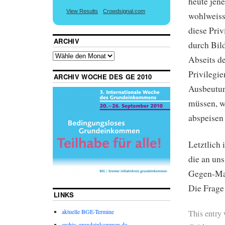
heute jen
View Results
Crowdsignal.com
wohlweiss
diese Priv
ARCHIV
durch Bil
Abseits d
Privilegie
ARCHIV WOCHE DES GE 2010
Ausbeutun
müssen, w
abspeisen 
Letztlich 
die an uns
Gegen-Mac
Die Frage
LINKS
aktuelle BGE-Termine
This entry
archiv-grundeinkommen.de