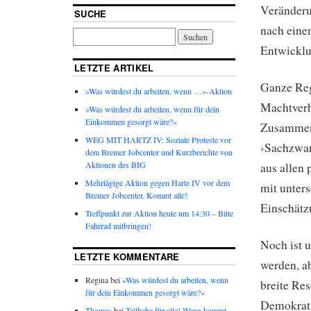
Veränderu
SUCHE
nach eine
Entwickl
LETZTE ARTIKEL
Ganze Reg
»Was würdest du arbeiten, wenn …«-Aktion
Machtverh
»Was würdest du arbeiten, wenn für dein
Einkommen gesorgt wäre?«
Zusammenh
WEG MIT HARTZ IV: Soziale Proteste vor
›Sachzwan
dem Bremer Jobcenter und Kurzberichte von
Aktionen des BIG
aus allen
Mehrtägige Aktion gegen Hartz IV vor dem
mit unter
Bremer Jobcenter. Kommt alle!
Einschätz
Treffpunkt zur Aktion heute um 14:30 – Bitte
Fahrrad mitbringen!
Noch ist 
LETZTE KOMMENTARE
werden, a
Regina bei
»Was würdest du arbeiten, wenn
breite Re
für dein Einkommen gesorgt wäre?«
Demokrati
Thomas
bei
Teilhabe für alle! Wann kommt