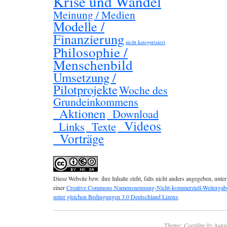
Krise und Wandel
Meinung / Medien
Modelle /
Finanzierung
nicht kategorisiert
Philosophie /
Menschenbild
Umsetzung /
Pilotprojekte
Woche des
Grundeinkommens
_Aktionen
_Download
_Videos
_Links
_Texte
_Vorträge
Diese Website bzw. ihre Inhalte steht, falls nicht anders angegeben, unter
einer
Creative Commons Namensnennung-Nicht-kommerziell-Weitergab
unter gleichen Bedingungen 3.0 Deutschland Lizenz
.
Theme: Coraline by
Autom