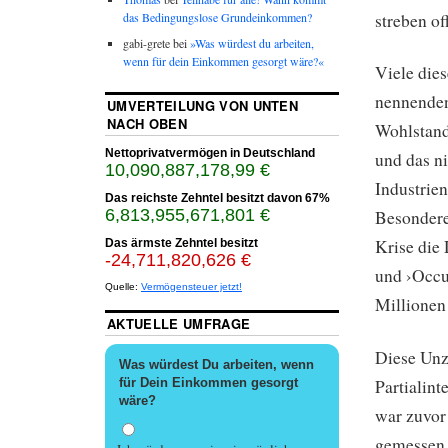
streben o
das Bedingungslose Grundeinkommen?
gabi-grete bei
»Was würdest du arbeiten,
wenn für dein Einkommen gesorgt wäre?«
Viele dies
nennenden
UMVERTEILUNG VON UNTEN
NACH OBEN
Wohlstand
Nettoprivatvermögen in Deutschland
und das ni
10,090,887,182,53 €
Industrien
Das reichste Zehntel besitzt davon
67%
6,813,955,674,641 €
Besondere
Krise die
Das ärmste Zehntel besitzt
-24,711,820,640 €
und ›Occu
Quelle:
Vermögensteuer jetzt!
Millionen
AKTUELLE UMFRAGE
Diese Unz
Was würdest Du arbeiten, wenn
für Dein Einkommen gesorgt
Partialin
wäre?
war zuvor
gemessen